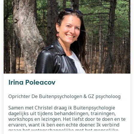
binnen mijn eigen praktijk inspiratiesessies aan
voor medeondernemers. Heb je een idee, plan of
verlangen dat je wilt verhelderen? Ik spar graag
met je. Vanuit nieuwsgierigheid, creativiteit en een
praktische insteek help ik je richting te vinden in de
volgende stappen van jouw proces. Mijn liefde voor
natuur, beweging en psychologie vormt de basis van
alles wat ik doe. Ik woon en werk vlak bij het
Scheveningse strand – een plek waar ik het hele
jaar door te vinden ben, óók in het koude water. De
elementen houden me in verbinding en in
beweging met de natuur.
Irina Poleacov
Oprichter De Buitenpsychologen & GZ psycholoog
Samen met Christel draag ik Buitenpsychologie
dagelijks uit tijdens behandelingen, trainingen,
workshops en lezingen. Het liefst door te doen en te
ervaren, want ik ben een echte doener. Ik verbind
graag het wetenschappelijke met het menselijke