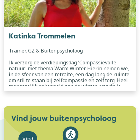
Katinka Trommelen
Trainer, GZ & Buitenpsycholoog
Ik verzorg de verdiepingsdag 'Compassievolle
natuur' met thema Warm Winter. Hierin nemen we,
in de sfeer van een retraite, een dag lang de ruimte
om stil te staan bij zelfcompassie en zelfzorg. Heel
toepasselijk gekoppeld aan de winter, waarin je
uitgenodigd wordt om te vertragen en verstillen en
lees meer
te komen tot bezinning. Zodat je compassievol het
nieuwe jaar begint. Ik ben GZ- en Buitenpsycholoog
met tevens een eigen buitenpraktijk voor onder
andere coaching, supervisie en events.
Vind jouw buitenpsycholoog
Vind