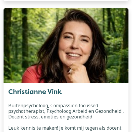
dagelijkse leven, bruggen bouwen en
lees meer
mogelijkheden creëren is waar mijn hart sneller
van gaat kloppen. Als buitenmens, paardenmeisje
en boekenwurm ben ik enorm op mijn plek in en
met Buitenpsychologie, waar kennis en
ervaringsgericht leren naadloos in elkaar haken.
Naast De Buitenpsychologen run ik een eigen
praktijk in het mooie groene Gooi, waar ik naast
reguliere zorg graag coachingstrajecten verzorg
binnen bedrijven met een toekomstbestendige
visie.
Christianne Vink
Buitenpsycholoog, Compassion focussed
psychotherapist, Psycholoog Arbeid en Gezondheid ,
Docent stress, emoties en gezondheid
Leuk kennis te maken! Je komt mij tegen als docent