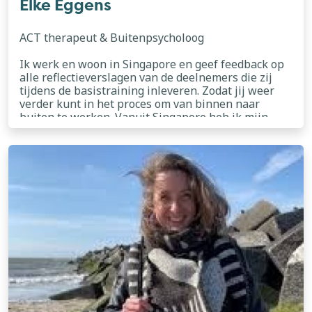
Elke Eggens
ACT therapeut & Buitenpsycholoog
Ik werk en woon in Singapore en geef feedback op
alle reflectieverslagen van de deelnemers die zij
tijdens de basistraining inleveren. Zodat jij weer
verder kunt in het proces om van binnen naar
buiten te werken. Vanuit Singapore heb ik mijn
praktijk SIMPELWEG Elke opnieuw vormgegeven
lees meer
tot wat het nu is: een hele fijne werkplek waar ik
vrouwen kan helpen weer in hun kracht te komen
én waar ik fijne samenwerkingen heb met
inspirerende professionals.