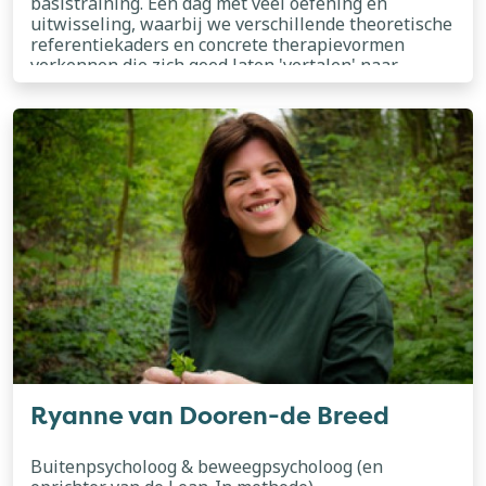
basistraining. Een dag met veel oefening en
uitwisseling, waarbij we verschillende theoretische
referentiekaders en concrete therapievormen
verkennen die zich goed laten 'vertalen' naar
buiten. Het is een feest om op deze manier steeds
lees meer
weer nieuwe buiten-collega's te kunnen inspireren.
Sinds 2019 werk ik als GZ psycholoog deels in
loondienst en ben ik daarnaast Buitenpraktijk
Vogelboom gestart. Vanuit deze praktijk geef ik
therapie, ouderbegeleiding, supervisie en
onderwijs aan volwassenen. Altijd buiten; daar
waar alles voor mij met meer vanzelfsprekendheid
tot zijn natuurlijk-recht komt.
Ryanne van Dooren-de Breed
Buitenpsycholoog & beweegpsycholoog (en