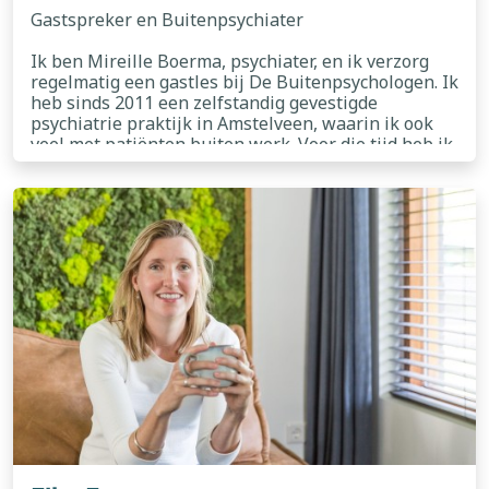
Gastspreker en Buitenpsychiater
Ik ben Mireille Boerma, psychiater, en ik verzorg
regelmatig een gastles bij De Buitenpsychologen. Ik
heb sinds 2011 een zelfstandig gevestigde
psychiatrie praktijk in Amstelveen, waarin ik ook
veel met patiënten buiten werk. Voor die tijd heb ik
bijna 10 jaar binnen de GGZ gewerkt. In mijn eigen
lees meer
praktijk behandel ik patiënten vanaf 18 jaar met
alle psychiatrische aandoeningen.