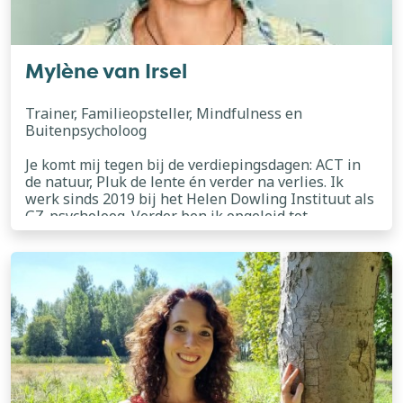
Mylène van Irsel
Trainer, Familieopsteller, Mindfulness en
Buitenpsycholoog
Je komt mij tegen bij de verdiepingsdagen: ACT in
de natuur, Pluk de lente én verder na verlies. Ik
werk sinds 2019 bij het Helen Dowling Instituut als
GZ-psycholoog. Verder ben ik opgeleid tot
Buitenpsycholoog; en behandel ik mensen zowel in
lees meer
de therapiekamer als in de natuur. Ik maak gebruik
van acceptance- en commitmenttherapie,
mindfulness, EMDR en elementen uit de
systeemtherapie. Tevens geef ik les bij de opleiding
tot GZ-psycholoog aan de Radboud Universiteit.