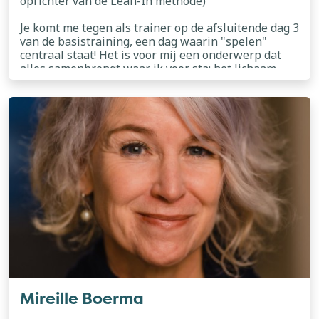
oprichter van de Lean-In methode)
Je komt me tegen als trainer op de afsluitende dag 3
van de basistraining, een dag waarin "spelen"
centraal staat! Het is voor mij een onderwerp dat
alles samenbrengt waar ik voor sta: het lichaam
betrekken bij het therapeutisch proces, de natuur
lees meer
gebruiken als spiegel en ruimte, en
ervaringsgericht werken. In mijn praktijk werk ik
met individuele trajecten, retraites en workshops.
Tevens train ik psychologen om meer met beweging
te werken.
Mireille Boerma