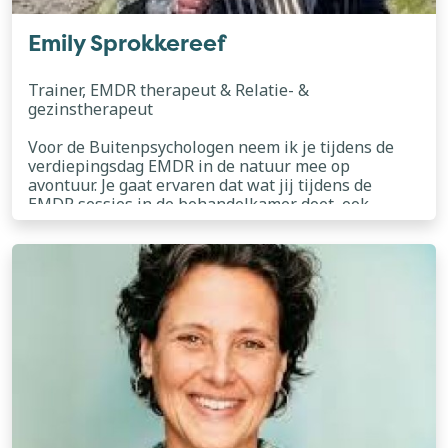
Emily Sprokkereef
Trainer, EMDR therapeut & Relatie- &
gezinstherapeut
Voor de Buitenpsychologen neem ik je tijdens de
verdiepingsdag EMDR in de natuur mee op
avontuur. Je gaat ervaren dat wat jij tijdens de
EMDR sessies in de behandelkamer doet, ook
buiten kan. Dit maakt je als therapeut meer flexibel
lees meer
en vertrouwd in het behandelen van trauma in de
natuur. Binnen mijn eigen praktijk wandel ik vaak
met cliënten in de Haagse Duinen waarbij de zee,
de wind en de Schotse Hooglanders vaak veel
indruk maken tijdens de sessies. Daarnaast draag
ik mijn steentje bij door tijdens de gesprekken
gebruik te maken van mijn ervaringen als
systeemtherapeut, supervisor NVRG, GZ psycholoog
en EMDR practitioner.